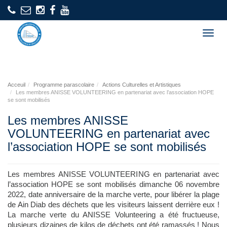
Togg
navig
Acceuil
Programme parascolaire
Actions Culturelles et Artistiques
Les membres ANISSE VOLUNTEERING en partenariat avec l’association HOPE
se sont mobilisés
Les membres ANISSE
VOLUNTEERING en partenariat avec
l’association HOPE se sont mobilisés
Les membres ANISSE VOLUNTEERING en partenariat avec
l’association HOPE se sont mobilisés dimanche 06 novembre
2022, date anniversaire de la marche verte, pour libérer la plage
de Ain Diab des déchets que les visiteurs laissent derrière eux !
La marche verte du ANISSE Volunteering a été fructueuse,
plusieurs dizaines de kilos de déchets ont été ramassés ! Nous