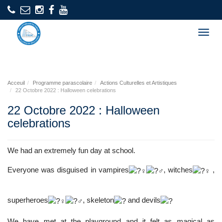
Togg
navig
Acceuil
Programme parascolaire
Actions Culturelles et Artistiques
22 Octobre 2022 : Halloween celebrations
22 Octobre 2022 : Halloween
celebrations
We had an extremely fun day at school.
Everyone was disguised in vampires
, witches
,
superheroes
, skeleton
and devils
We have met at the playground and it felt as magical as