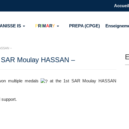
Accueil
ANISSE IS
P
R
I
M
A
R
Y
PREPA (CPGE)
Enseignem
 HASSAN –
E
ng – SAR Moulay HASSAN –
won multiple medals
at the 1st SAR Moulay HASSAN
 support.