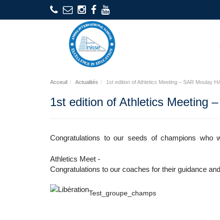
Acceuil
Actualités
1st edition of Athletics Meeting – SAR Moulay
1st edition of Athletics Meeti
Congratulations to our seeds of champions who 
Athletics Meet -
Congratulations to our coaches for their guidance and
Test_groupe_champs