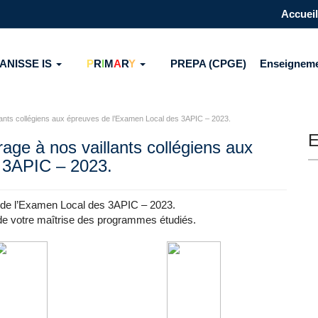
Accueil
ANISSE IS
P
R
I
M
A
R
Y
PREPA (CPGE)
Enseignem
lants collégiens aux épreuves de l’Examen Local des 3APIC – 2023.
E
age à nos vaillants collégiens aux
 3APIC – 2023.
s de l’Examen Local des 3APIC – 2023.
e votre maîtrise des programmes étudiés.