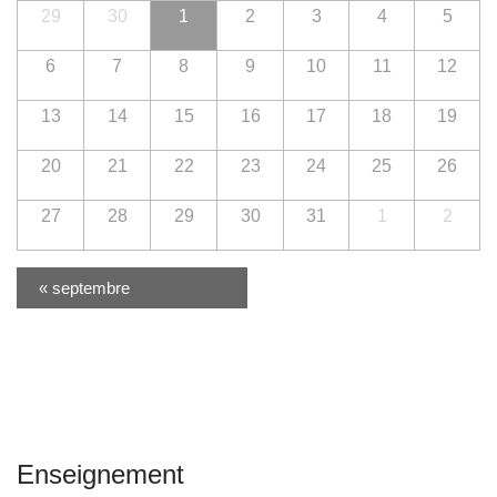
29
30
1
2
3
4
5
6
7
8
9
10
11
12
13
14
15
16
17
18
19
20
21
22
23
24
25
26
27
28
29
30
31
1
2
«
septembre
Navigation
par
Calendrier
mensuel
Enseignement