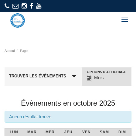
Togg
navig
Acceuil
Page
OPTIONS D’AFFICHAGE
Navigation
TROUVER LES ÉVÈNEMENTS
Mois
par
l’affichage
des
Évènements en octobre 2025
évènements
Aucun résultat trouvé.
LUN
MAR
MER
JEU
VEN
SAM
DIM