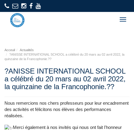
Togg
navig
Acceuil
Actualités
?ANISSE INTERNATIONAL SCHOOL a célébré du 20 mars au 02 avril 2022, la
quinzaine de la Francophonie.??
?ANISSE INTERNATIONAL SCHOOL
a célébré du 20 mars au 02 avril 2022,
la quinzaine de la Francophonie.??
Nous remercions nos chers professeurs pour leur encadrement
des activités et félicitons nos élèves des performances
réalisées.
Merci également à nos invités qui nous ont fait l'honneur