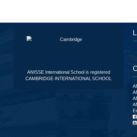
L
C
ANISSE International School is registered
CAMBRIDGE INTERNATIONAL SCHOOL
AN
A
A
A
Em