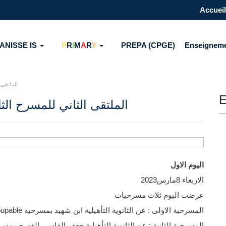
Accueil
ANISSE IS
P
R
I
M
A
R
Y
PREPA (CPGE)
Enseignem
الملتقى 
E
الملتقى الثاني للمسرح الث
اليوم الاول
الاربعاء 8مارس2023
عرضت اليوم ثلاث مسرحيات
المسرحية الاولى : عن الثانوية التأهيلية ابن شهيد بمسرحية on plaide coupable
المسرحية الثانية : عن الثانوية التأهيلية جعفر الفاسي الفهري بمسر