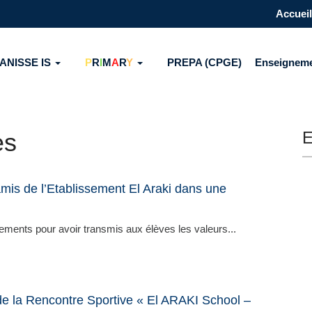
Accueil
ANISSE IS
P
R
I
M
A
R
Y
PREPA (CPGE)
Enseignem
es
E
mis de l’Etablissement El Araki dans une
ments pour avoir transmis aux élèves les valeurs...
de la Rencontre Sportive « El ARAKI School –